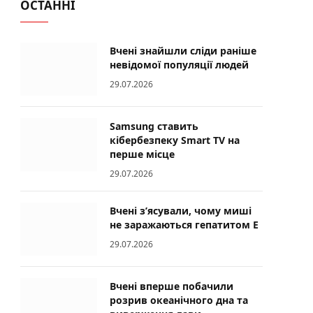
ОСТАННІ
Вчені знайшли сліди раніше
невідомої популяції людей
29.07.2026
Samsung ставить
кібербезпеку Smart TV на
перше місце
29.07.2026
Вчені з’ясували, чому миші
не заражаються гепатитом E
29.07.2026
Вчені вперше побачили
розрив океанічного дна та