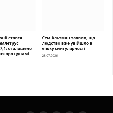
онії стався
Сем Альтман заявив, що
емлетрус
людство вже увійшло в
7,1: оголошено
епоху сингулярності
ня про цунамі
28.07.2026