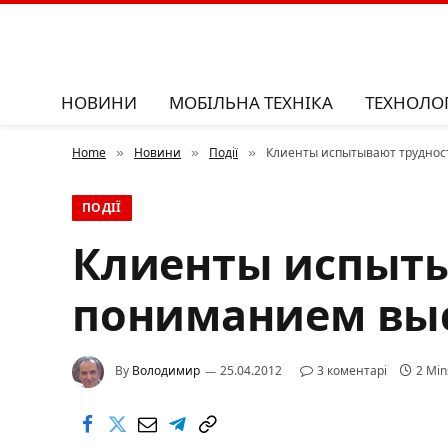
НОВИНИ
МОБІЛЬНА ТЕХНІКА
ТЕХНОЛОГ
Home
Новини
Події
Клиенты испытывают труднос
»
»
»
ПОДІЇ
Клиенты испыты
пониманием выс
By
Володимир
25.04.2012
3 коментарі
2 Min