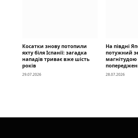
Косатки знову потопили
На півдні Яп
яхту біля Іспанії: загадка
потужний з
нападів триває вже шість
магнітудою 
років
попереджен
29.07.2026
28.07.2026