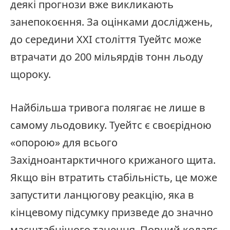
деякі прогнози вже викликають
занепокоєння. За оцінками досліджень,
до середини XXI століття Туейтс може
втрачати до 200 мільярдів тонн льоду
щороку.
Найбільша тривога полягає не лише в
самому льодовику. Туейтс є своєрідною
«опорою» для всього
Західноантарктичного крижаного щита.
Якщо він втратить стабільність, це може
запустити ланцюгову реакцію, яка в
кінцевому підсумку призведе до значно
масштабнішого танення. Повний колапс