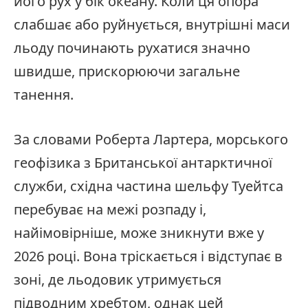
його рух у бік океану. Коли ця опора
слабшає або руйнується, внутрішні маси
льоду починають рухатися значно
швидше, прискорюючи загальне
танення.
За словами Роберта Лартера, морського
геофізика з Британської антарктичної
служби, східна частина шельфу Туейтса
перебуває на межі розпаду і,
найімовірніше, може зникнути вже у
2026 році. Вона тріскається і відступає в
зоні, де льодовик утримується
підводним хребтом, однак цей