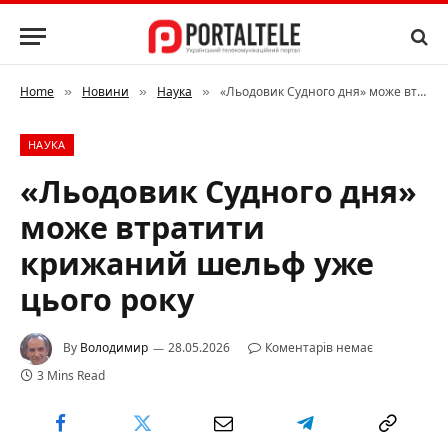
Home
Новини
Наука
«Льодовик Судного дня» може втратити крижаний шельф уже цього року
»
»
»
НАУКА
«Льодовик Судного дня»
може втратити
крижаний шельф уже
цього року
By
Володимир
28.05.2026
Коментарів немає
3 Mins Read