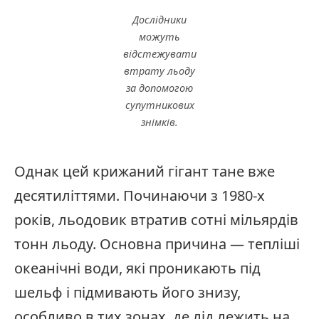
Дослідники
можуть
відстежувати
втрату льоду
за допомогою
супутникових
знімків.
Однак цей крижаний гігант тане вже
десятиліттями. Починаючи з 1980-х
років, льодовик втратив сотні мільярдів
тонн льоду. Основна причина — тепліші
океанічні води, які проникають під
шельф і підмивають його знизу,
особливо в тих зонах, де лід лежить на