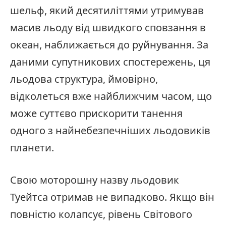
шельф, який десятиліттями утримував
масив льоду від швидкого сповзання в
океан, наближається до руйнування. За
даними супутникових спостережень, ця
льодова структура, ймовірно,
відколеться вже найближчим часом, що
може суттєво прискорити танення
одного з найнебезпечніших льодовиків
планети.
Свою моторошну назву льодовик
Туейтса отримав не випадково. Якщо він
повністю колапсує, рівень Світового