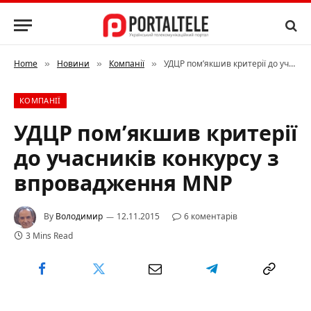
Home
Новини
Компанії
УДЦР пом’якшив критерії до учасників конкурсу з впровадження MNP
»
»
»
КОМПАНІЇ
УДЦР пом’якшив критерії
до учасників конкурсу з
впровадження MNP
By
Володимир
12.11.2015
6 коментарів
3 Mins Read