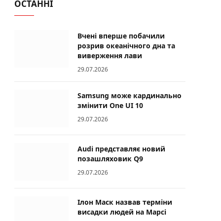
ОСТАННІ
Вчені вперше побачили
розрив океанічного дна та
виверження лави
29.07.2026
Samsung може кардинально
змінити One UI 10
29.07.2026
Audi представляє новий
позашляховик Q9
29.07.2026
Ілон Маск назвав терміни
висадки людей на Марсі