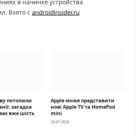
ениях в начинке устройства
л. Взято с
androidinsider.ru
ову потопили
Apple може представити
панії: загадка
нові Apple TV та HomePod
ває вже шість
mini
28.07.2026