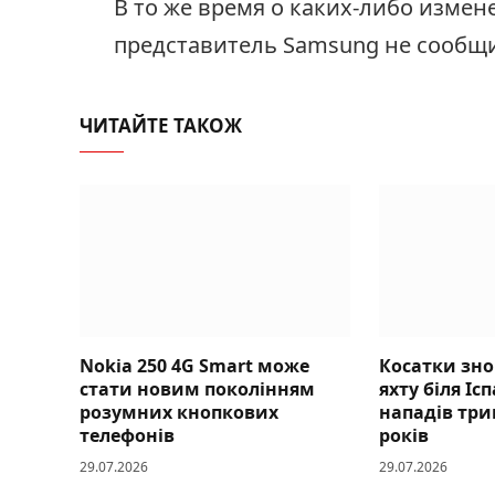
В то же время о каких-либо измен
представитель Samsung не сообщи
ЧИТАЙТЕ ТАКОЖ
Nokia 250 4G Smart може
Косатки зн
стати новим поколінням
яхту біля Іс
розумних кнопкових
нападів три
телефонів
років
29.07.2026
29.07.2026