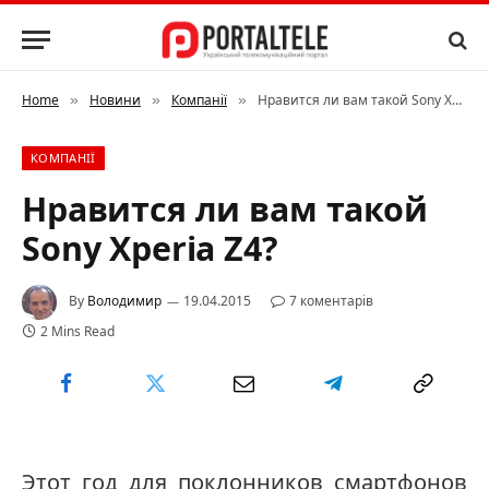
Home
Новини
Компанії
Нравится ли вам такой Sony Xperia Z4?
»
»
»
КОМПАНІЇ
Нравится ли вам такой
Sony Xperia Z4?
By
Володимир
19.04.2015
7 коментарів
2 Mins Read
Этот год для поклонников смартфонов