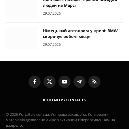
людей на Марсі
29.07.2026
Німецький автопром у кризі: BMW
скорочує робочі місця
29.07.2026
Facebook
X
YouTube
Telegram
RSS
(Twitter)
КОНТАКТИ/CONTACTS
© 2026 Portaltele.com.ua. Усі права захищено. Копіювання
матеріалів дозволено лише з активним гіперпосиланням на
джерело.