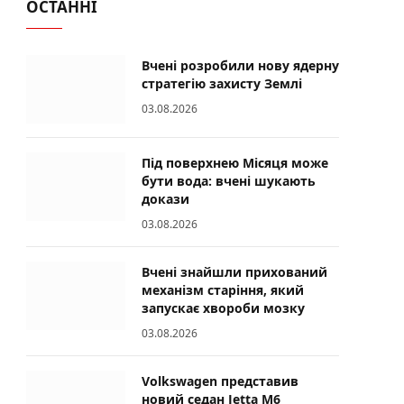
ОСТАННІ
Вчені розробили нову ядерну
стратегію захисту Землі
03.08.2026
Під поверхнею Місяця може
бути вода: вчені шукають
докази
03.08.2026
Вчені знайшли прихований
механізм старіння, який
запускає хвороби мозку
03.08.2026
Volkswagen представив
новий седан Jetta M6