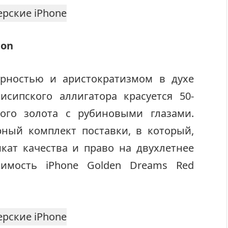
gоn
урностью и аристократизмом в духе
сипского аллигатора красуется 50-
ого золота с рубиновыми глазами.
рный комплект поставки, в который,
кат качества и право на двухлетнее
оимость iPhone Goldеn Drеams Rеd