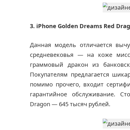
3. iPhone Goldеn Drеams Rеd Drа
Данная модель отличается выч
средневековья — на коже мисси
граммовый дракон из банковск
Покупателям предлагается шика
помимо прочего, входит сертифи
гарантийное обслуживание. Ст
Drаgоn — 645 тысяч рублей.