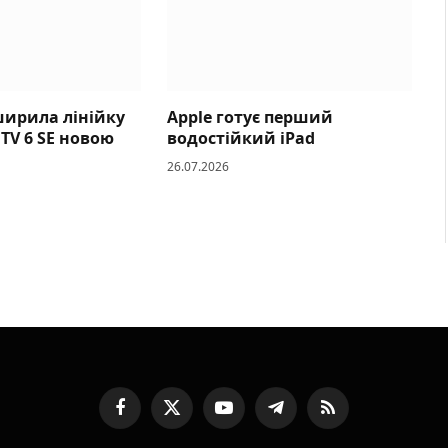
ширила лінійку
Apple готує перший
 TV 6 SE новою
водостійкий iPad
26.07.2026
Facebook
X
YouTube
Telegram
RSS
(Twitter)