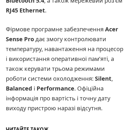
Bluetooth 5.4
, а також мережевий роз’єм
RJ45 Ethernet
.
Фірмове програмне забезпечення
Acer
Sense Pro
дає змогу контролювати
температуру, навантаження на процесор
і використання оперативної пам’яті, а
також керувати трьома режимами
роботи системи охолодження:
Silent
,
Balanced
і
Performance
. Офіційна
інформація про вартість і точну дату
виходу пристрою наразі відсутня.
ЧИТАЙТЕ ТАКОЖ