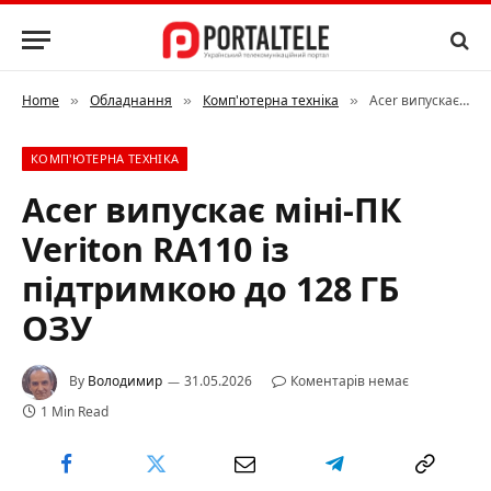
Home
Обладнання
Комп'ютерна техніка
Acer випускає міні-ПК Veriton RA110 із підтримкою до 128 ГБ ОЗУ
»
»
»
КОМП'ЮТЕРНА ТЕХНІКА
Acer випускає міні-ПК
Veriton RA110 із
підтримкою до 128 ГБ
ОЗУ
By
Володимир
31.05.2026
Коментарів немає
1 Min Read