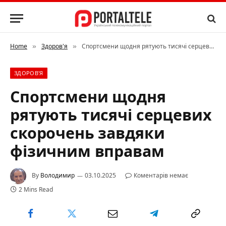
Home
Здоров'я
Спортсмени щодня рятують тисячі серцевих скорочень завдяки фізичним вправам
»
»
ЗДОРОВ'Я
Спортсмени щодня
рятують тисячі серцевих
скорочень завдяки
фізичним вправам
By
Володимир
03.10.2025
Коментарів немає
2 Mins Read