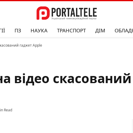
ІЇ
ПЗ
НАУКА
ТРАНСПОРТ
ДІМ
ОБЛАД
скасований гаджет Apple
на відео скасований
in Read