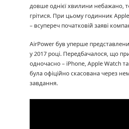
довше однієї хвилини небажано, т
грітися. При цьому годинник Apple
– всупереч початковій заяві компан
AirPower був уперше представлений
у 2017 році. Передбачалося, що п
одночасно – iPhone, Apple Watch та
була офіційно скасована через не
завдання.