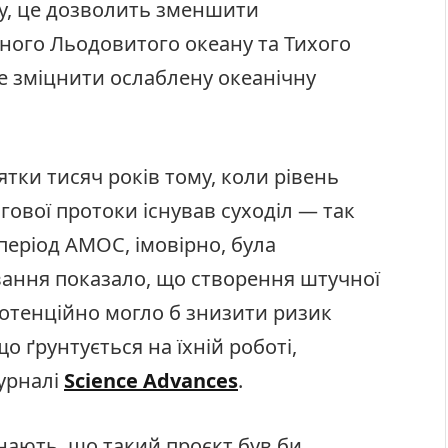
ку, це дозволить зменшити
чного Льодовитого океану та Тихого
е зміцнити ослаблену океанічну
ятки тисяч років тому, коли рівень
гової протоки існував суходіл — так
період AMOC, імовірно, була
ання показало, що створення штучної
отенційно могло б знизити ризик
о ґрунтується на їхній роботі,
урналі
Science Advances
.
нають, що такий проєкт був би