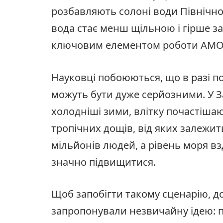
розбавляють солоні води Північно
вода стає менш щільною і гірше з
ключовим елементом роботи AMO
Науковці побоюються, що в разі п
можуть бути дуже серйозними. У З
холодніші зими, влітку почастішаю
тропічних дощів, від яких залежит
мільйонів людей, а рівень моря 
значно підвищитися.
Щоб запобігти такому сценарію, д
запропонували незвичайну ідею: 