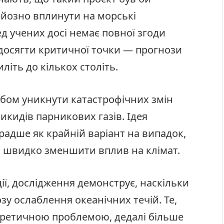
рйозно вплинути на морські
ед учених досі немає повної згоди
досягти критичної точки — прогнози
іть до кількох століть.
бом уникнути катастрофічних змін
икидів парникових газів. Ідея
радше як крайній варіант на випадок,
 швидко зменшити вплив на клімат.
ії, дослідження демонструє, наскільки
у ослаблення океанічних течій. Те,
оретичною проблемою, дедалі більше