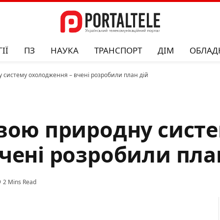
ІЇ
ПЗ
НАУКА
ТРАНСПОРТ
ДІМ
ОБЛАД
 систему охолодження – вчені розробили план дій
свою природну сист
чені розробили пла
2 Mins Read