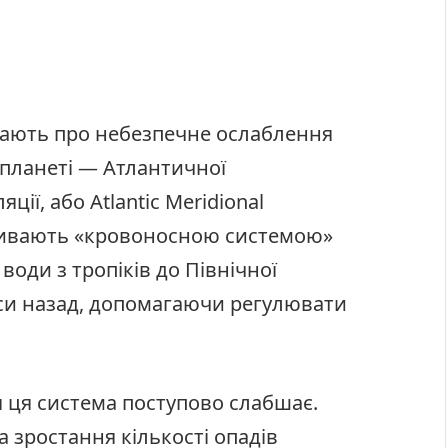
жають про небезпечне ослаблення
 планеті — Атлантичної
ії, або Atlantic Meridional
 називають «кровоносною системою»
води з тропіків до Північної
аси назад, допомагаючи регулювати
 ця система поступово слабшає.
а зростання кількості опадів