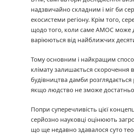
надзвичайно складним і міг би се
екосистеми регіону. Крім того, сер
щодо того, коли саме AMOC може 
варіюються від найближчих десятил
Тому основним і найкращим спосо
клімату залишається скорочення в
будівництва дамби розглядається 
якщо людство не зможе достатньо
Попри суперечливість цієї концепц
серйозно науковці оцінюють загроз
що ще недавно здавалося суто те