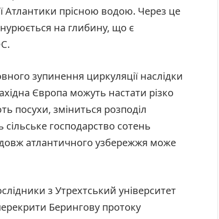
ї Атлантики прісною водою. Через це
анурюється на глибину, що є
C.
овного зупинення циркуляції наслідки
ахідна Європа можуть настати різко
ть посухи, зміниться розподіл
ь сільське господарство сотень
вздовж атлантичного узбережжя може
ослідники з Утрехтський університет
перекрити Берингову протоку