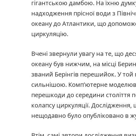
гігантською дамбою. На їхню дум
надходження прісної води з Півні
океану до Атлантики, що допомож
циркуляцію.
Вчені звернули увагу на те, що дес
океану був нижчим, на місці Берин
званий Берінгів перешийок. У той 
сильнішою. Комп’ютерне моделюв
перешкоди до середини століття п
колапсу циркуляції. Дослідження, щ
нещодавно було опубліковано в ж
Втім, самі автори дослідження виз