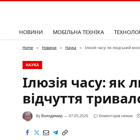
НОВИНИ
МОБІЛЬНА ТЕХНІКА
ТЕХНОЛОГ
Home
Новини
Наука
Ілюзія часу: як людський моз
»
»
»
НАУКА
Ілюзія часу: як
відчуття тривал
By
Володимир
07.05.2026
Коментарів немає