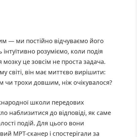
им — ми постійно відчуваємо його
ь інтуїтивно розуміємо, коли подія
я мозку це зовсім не проста задача.
 світі, він має миттєво вирішити:
м чи трохи довшим, ніж очікувалося?
іжнародної школи передових
огло наблизитися до відповіді, як саме
лості подій. Для цього вони
ий МРТ-сканер і спостерігали за