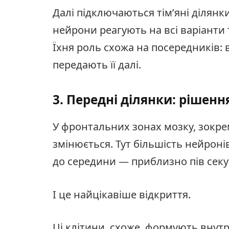
Далі підключаються тім’яні ділянк
нейрони реагують на всі варіанти т
Їхня роль схожа на посередників:
передають її далі.
3. Передні ділянки: рішенн
У фронтальних зонах мозку, зокрема
змінюється. Тут більшість нейроні
до середини — приблизно пів секу
І це найцікавіше відкриття.
Ці клітини, схоже, формують вну