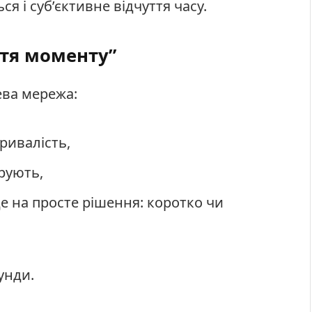
я і суб’єктивне відчуття часу.
ття моменту”
ева мережа:
ривалість,
урують,
е на просте рішення: коротко чи
унди.