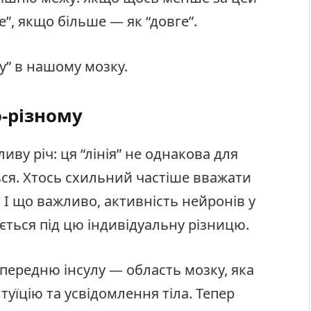
”, якщо більше — як “довге”.
лу” в нашому мозку.
о-різному
ву річ: ця “лінія” не однакова для
ься. Хтось схильний частіше вважати
 І що важливо, активність нейронів у
ться під цю індивідуальну різницю.
 передню інсулу — область мозку, яка
нтуїцію та усвідомлення тіла. Тепер