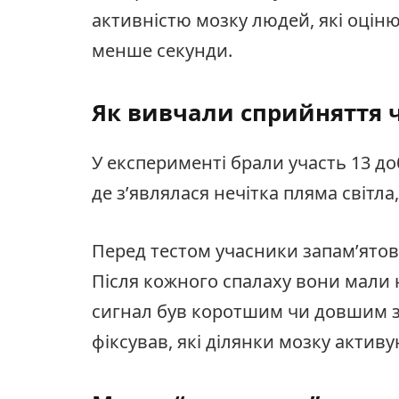
активністю мозку людей, які оцін
менше секунди.
Як вивчали сприйняття 
У експерименті брали участь 13 д
де з’являлася нечітка пляма світла,
Перед тестом учасники запам’ятов
Після кожного спалаху вони мали 
сигнал був коротшим чи довшим з
фіксував, які ділянки мозку активу