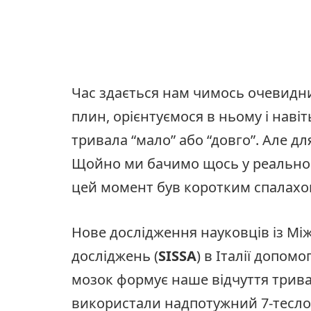
Час здається нам чимось очевидн
плин, орієнтуємося в ньому і навіт
тривала “мало” або “довго”. Але дл
Щойно ми бачимо щось у реальному
цей момент був коротким спалахо
Нове дослідження науковців із М
досліджень (
SISSA
) в Італії допом
мозок формує наше відчуття трива
використали надпотужний 7-теслов