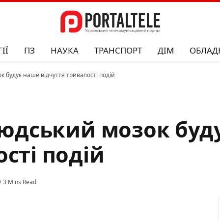
ІЇ
ПЗ
НАУКА
ТРАНСПОРТ
ДІМ
ОБЛАД
ок будує наше відчуття тривалості подій
 людський мозок буд
ості подій
3 Mins Read