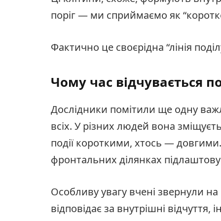
поріг — ми сприймаємо як “коротке
Фактично це своєрідна “лінія поді
Чому час відчувається п
Дослідники помітили ще одну важли
всіх. У різних людей вона зміщуєт
події короткими, хтось — довгими.
фронтальних ділянках підлаштовує
Особливу увагу вчені звернули на
відповідає за внутрішні відчуття, і