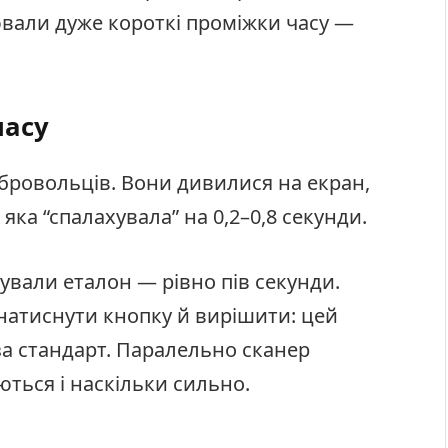
ювали дуже короткі проміжки часу —
часу
обровольців. Вони дивилися на екран,
 яка “спалахувала” на 0,2–0,8 секунди.
ували еталон — рівно пів секунди.
натиснути кнопку й вирішити: цей
а стандарт. Паралельно сканер
ються і наскільки сильно.