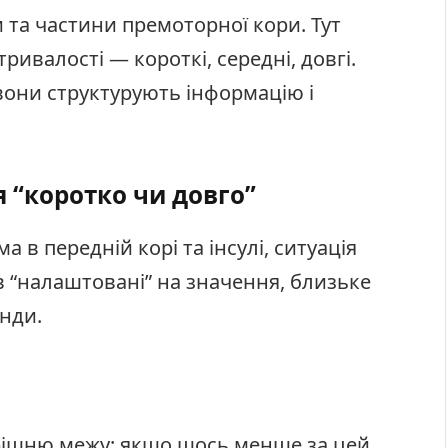
и та частини премоторної кори. Тут
ривалості — короткі, середні, довгі.
 вони структурують інформацію і
я “коротко чи довго”
 в передній корі та інсулі, ситуація
в “налаштовані” на значення, близьке
нди.
трішню межу: якщо щось менше за цей