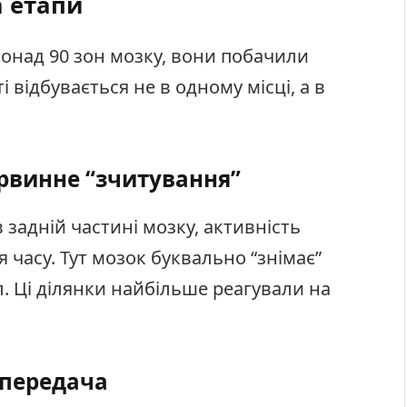
а етапи
понад 90 зон мозку, вони побачили
і відбувається не в одному місці, а в
ервинне “зчитування”
 задній частині мозку, активність
 часу. Тут мозок буквально “знімає”
. Ці ділянки найбільше реагували на
і передача