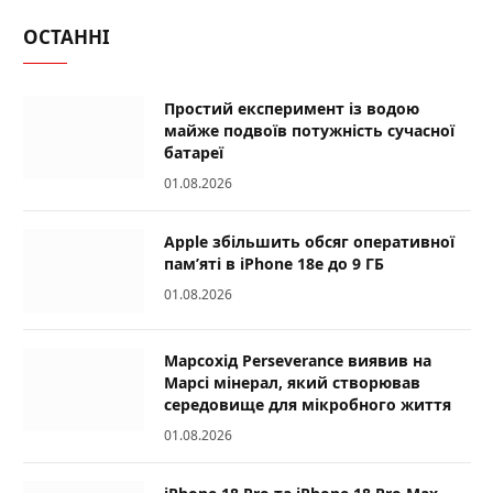
ОСТАННІ
Простий експеримент із водою
майже подвоїв потужність сучасної
батареї
01.08.2026
Apple збільшить обсяг оперативної
пам’яті в iPhone 18e до 9 ГБ
01.08.2026
Марсохід Perseverance виявив на
Марсі мінерал, який створював
середовище для мікробного життя
01.08.2026