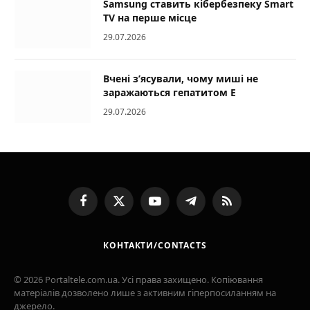
Samsung ставить кібербезпеку Smart
TV на перше місце
29.07.2026
Вчені з’ясували, чому миші не
заражаються гепатитом E
29.07.2026
Facebook
X
YouTube
Telegram
RSS
(Twitter)
КОНТАКТИ/CONTACTS
© 2026 Portaltele.com.ua. Усі права захищено. Копіювання
матеріалів дозволено лише з активним гіперпосиланням на
джерело.