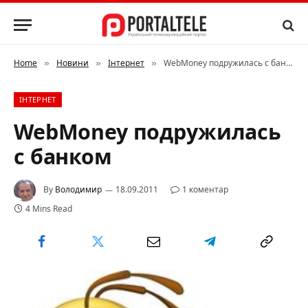
Home
Новини
Інтернет
WebMoney подружилась с банком
»
»
»
ІНТЕРНЕТ
WebMoney подружилась
с банком
By
Володимир
18.09.2011
1 коментар
4 Mins Read