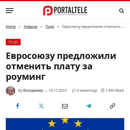
Home
Новини
Події
Евросоюзу предложили отменить плату за роуминг
»
»
»
ПОДІЇ
Евросоюзу предложили
отменить плату за
роуминг
By
Володимир
16.11.2010
4 коментарі
1 Min Read