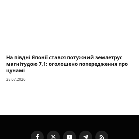
На півдні Японії стався потужний землетрус
магнітудою 7,1: оголошено попередження про
цунамі
28.07.2026