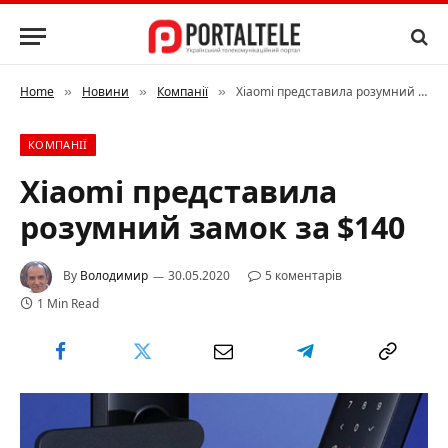
Home
Новини
Компанії
Xiaomi представила розумний замок за $140
»
»
»
КОМПАНІЇ
Xiaomi представила
розумний замок за $140
By
Володимир
30.05.2020
5 коментарів
1 Min Read