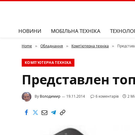
НОВИНИ
МОБІЛЬНА ТЕХНІКА
ТЕХНОЛОГ
Home
Обладнання
Комп'ютерна техніка
Представл
»
»
»
КОМП'ЮТЕРНА ТЕХНІКА
Представлен топ
By
Володимир
19.11.2014
6 коментарів
2 Mi