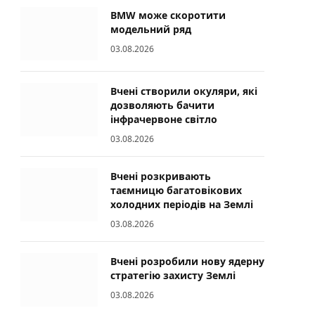
BMW може скоротити
модельний ряд
03.08.2026
Вчені створили окуляри, які
дозволяють бачити
інфрачервоне світло
03.08.2026
Вчені розкривають
таємницю багатовікових
холодних періодів на Землі
03.08.2026
Вчені розробили нову ядерну
стратегію захисту Землі
03.08.2026