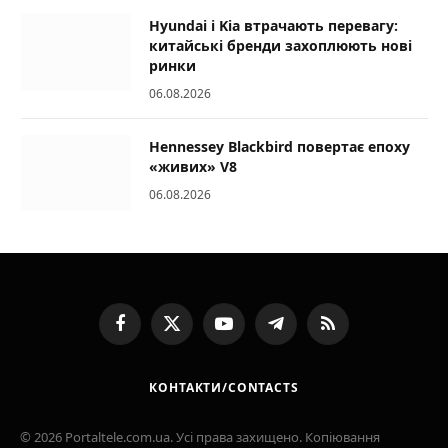
Hyundai і Kia втрачають перевагу:
китайські бренди захоплюють нові
ринки
06.08.2026
Hennessey Blackbird повертає епоху
«живих» V8
06.08.2026
Facebook
X
YouTube
Telegram
RSS
(Twitter)
КОНТАКТИ/CONTACTS
© 2026 Portaltele.com.ua. Усі права захищено. Копіювання