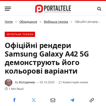
Home
Обладнання
Мобільна техніка
Офіційні рендери Samsung Galaxy A42 5G демонструють його кольорові варіанти
»
»
»
МОБІЛЬНА ТЕХНІКА
Офіційні рендери
Samsung Galaxy A42 5G
демонструють його
кольорові варіанти
By
Володимир
03.10.2020
Коментарів немає
1 Min Read