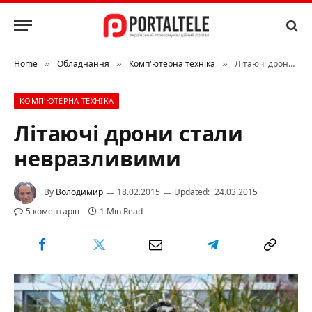
Home
Обладнання
Комп'ютерна техніка
Літаючі дрони стали невразливими
»
»
»
КОМП'ЮТЕРНА ТЕХНІКА
Літаючі дрони стали
невразливими
By
Володимир
18.02.2015
Updated:
24.03.2015
5 коментарів
1 Min Read