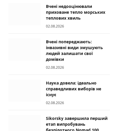
Вчені недооцінювали
приховане тепло морських
теплових хвиль
02.08.2026
Вчені попереджають:
інвазивні види змушують
людей залишати свої
домівки
02.08.2026
Наука довела: ідеально
справедливих виборів не
існує
02.08.2026
Sikorsky завершила перший
етап випробувань
безпілотного Nomad 100