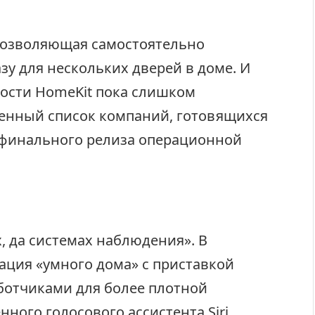
 позволяющая самостоятельно
зу для нескольких дверей в доме. И
ности HomeKit пока слишком
ренный список компаний, готовящихся
у финального релиза операционной
х, да системах наблюдения». В
ация «умного дома» с приставкой
аботчиками для более плотной
ного голосового ассистента Siri.