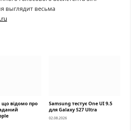
ня выглядит весьма
.ru
: що відомо про
Samsung тестує One UI 9.5
аданий
для Galaxy S27 Ultra
pple
02.08.2026