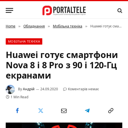
Home
Обладнання
Мобільна техніка
Huawei готує смартфони Nova 8 і 8 Pro з 90 і 120-Гц екранами
»
»
»
МОБІЛЬНА ТЕХНІКА
Huawei готує смартфони
Nova 8 і 8 Pro з 90 і 120-Гц
екранами
By
Андрій
24.09.2020
Коментарів немає
1 Min Read