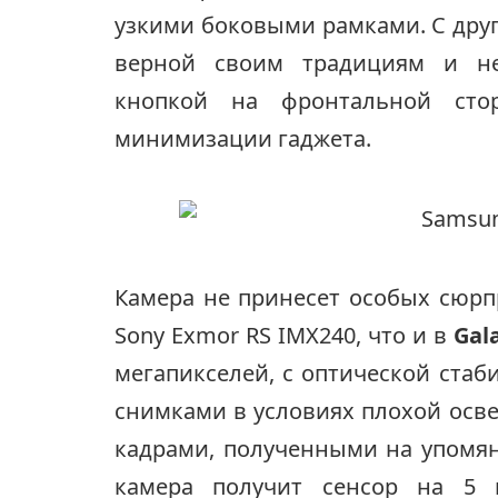
узкими боковыми рамками. С дру
верной своим традициям и не
кнопкой на фронтальной сто
минимизации гаджета.
Камера не принесет особых сюрп
Sony Exmor RS IMX240, что и в
Gal
мегапикселей, с оптической ста
снимками в условиях плохой осв
кадрами, полученными на упомя
камера получит сенсор на 5 м