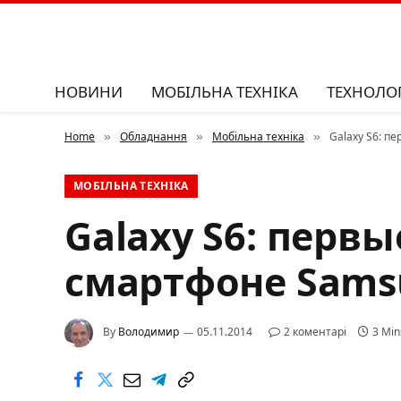
НОВИНИ
МОБІЛЬНА ТЕХНІКА
ТЕХНОЛОГ
Home
Обладнання
Мобільна техніка
Galaxy S6: п
»
»
»
МОБІЛЬНА ТЕХНІКА
Galaxy S6: перв
смартфоне Sams
By
Володимир
05.11.2014
2 коментарі
3 Min