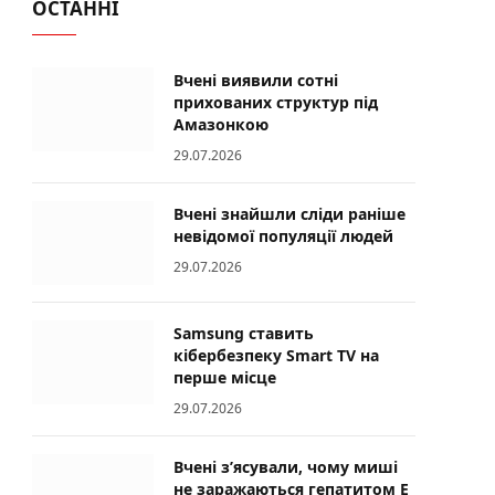
ОСТАННІ
Вчені виявили сотні
прихованих структур під
Амазонкою
29.07.2026
Вчені знайшли сліди раніше
невідомої популяції людей
29.07.2026
Samsung ставить
кібербезпеку Smart TV на
перше місце
29.07.2026
Вчені з’ясували, чому миші
не заражаються гепатитом E