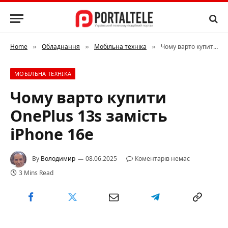
Home
Обладнання
Мобільна техніка
Чому варто купити OnePlus 13s замість iPhone 16e
»
»
»
МОБІЛЬНА ТЕХНІКА
Чому варто купити
OnePlus 13s замість
iPhone 16e
By
Володимир
08.06.2025
Коментарів немає
3 Mins Read