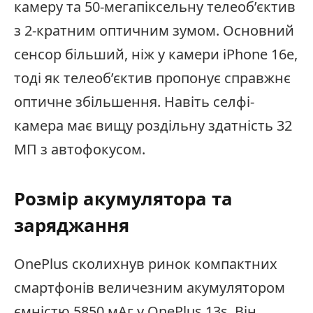
камеру та 50-мегапіксельну телеоб’єктив
з 2-кратним оптичним зумом. Основний
сенсор більший, ніж у камери iPhone 16e,
тоді як телеоб’єктив пропонує справжнє
оптичне збільшення. Навіть селфі-
камера має вищу роздільну здатність 32
МП з автофокусом.
Розмір акумулятора та
заряджання
OnePlus сколихнув ринок компактних
смартфонів величезним акумулятором
ємністю 5850 мАг у OnePlus 13s. Він