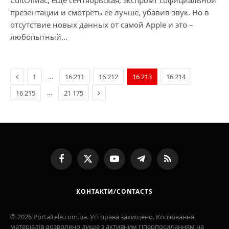
CultOfMac, еще сентябрьская, экспромт софициальной
презентации и смотреть ее лучше, убавив звук. Но в
отсутствие новых данных от самой Apple и это –
любопытный…
Previous
…
1
16 211
16 212
16 213
16 214
Next
…
16 215
21 175
Facebook
X
YouTube
Telegram
RSS
(Twitter)
КОНТАКТИ/CONTACTS
© 2026 Portaltele.com.ua. Усі права захищено. Копіювання
матеріалів дозволено лише з активним гіперпосиланням на