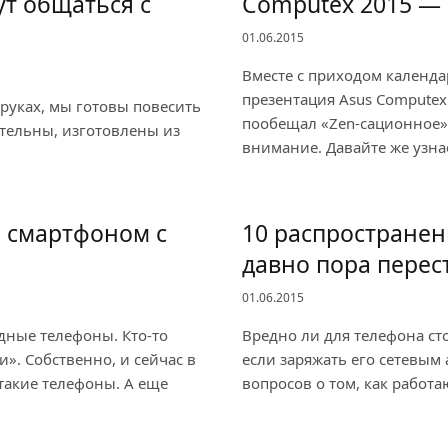
ут общаться с
Computex 2015 — 
01.06.2015
Вместе с приходом календа
презентация Asus Computex
руках, мы готовы повесить
пообещал «Zen-сационное» 
ательны, изготовлены из
внимание. Давайте же узн
 смартфоном с
10 распространен
давно пора перес
01.06.2015
дные телефоны. Кто-то
Вредно ли для телефона сто
и». Собственно, и сейчас в
если заряжать его сетевым 
такие телефоны. А еще
вопросов о том, как работ