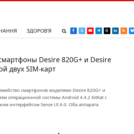
НАННЯ
ЗДОРОВ’Я
Facebook
X
YouTube
Telegram
Threads
LinkedIn
RSS
B
(Twitter)
смартфоны Desire 820G+ и Desire
ой двух SIM-карт
емейство смартфонов моделями Desire 820G+ и
ем операционной системы Android 4.4.2 KitKat с
м интерфейсом Sense UI 6.0. Оба аппарата