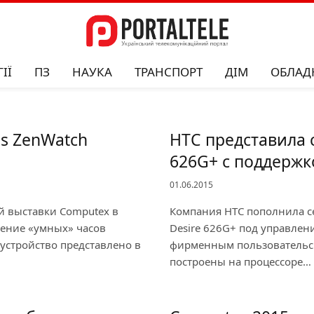
ІЇ
ПЗ
НАУКА
ТРАНСПОРТ
ДІМ
ОБЛАД
s ZenWatch
HTC представила 
626G+ с поддержк
01.06.2015
й выставки Computex в
Компания HTC пополнила с
ление «умных» часов
Desire 626G+ под управлени
устройство представлено в
фирменным пользовательски
построены на процессоре…