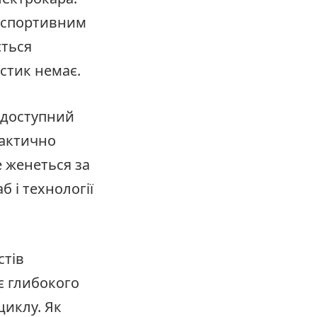
и спортивним
ється
стик немає.
 доступний
фактично
не женеться за
 і технології
стів
є глибокого
циклу. Як