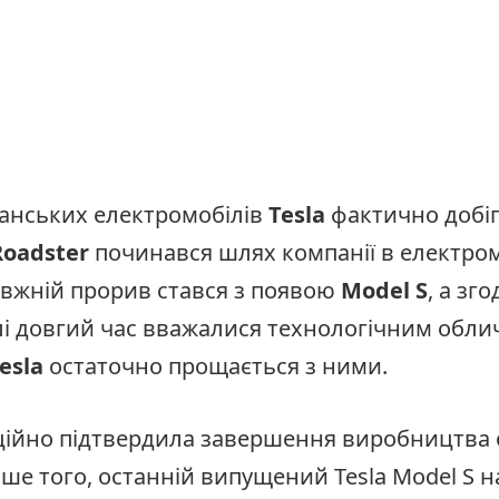
манських електромобілів
Tesla
фактично добіг
Roadster
починався шлях компанії в електро
равжній прорив стався з появою
Model S
, а зг
лі довгий час вважалися технологічним обли
esla
остаточно прощається з ними.
ційно підтвердила завершення виробництва 
ше того, останній випущений Tesla Model S н