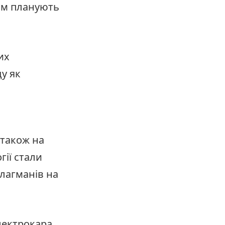
дом планують
их
ду як
а також на
гії стали
лагманів на
лектрокара.