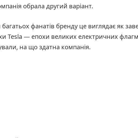
мпанія обрала другий варіант.
я багатьох фанатів бренду це виглядає як за
хи Tesla — епохи великих електричних флагма
ували, на що здатна компанія.