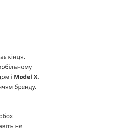
ає кінця.
мобільному
одом і
Model X
.
ччям бренду.
обох
авіть не