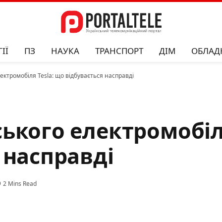
ІЇ
ПЗ
НАУКА
ТРАНСПОРТ
ДІМ
ОБЛАД
ектромобіля Tesla: що відбувається насправді
ького електромобіля
 насправді
2 Mins Read