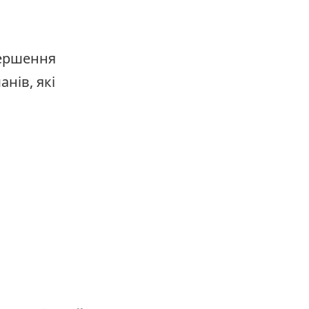
вершення
нів, які