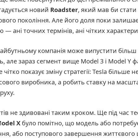
гадується новий
Roadster
, який мав би стат
вого покоління. Але його доля поки залиша
— ані точних термінів, ані чітких характери
майбутньому компанія може випустити більш
, але зараз сегмент вище Model 3 і Model Y 
е чітко показує зміну стратегії: Tesla більше 
ового виробника, а робить ставку на масштаб
руху.
тів не здивовані таким кроком. Ще під час те
M
odel X
було помітно, що модель або потребу
ня, або поступового завершення життєвого 