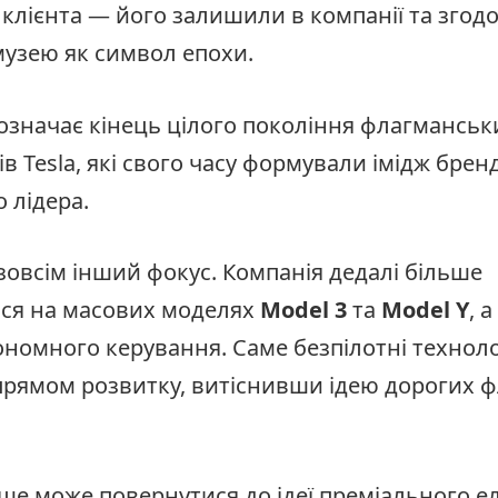
 клієнта — його залишили в компанії та зго
музею як символ епохи.
означає кінець цілого покоління флагманськ
в Tesla, які свого часу формували імідж брен
 лідера.
зовсім інший фокус. Компанія дедалі більше
ся на масових моделях
Model 3
та
Model Y
, 
номного керування. Саме безпілотні техноло
рямом розвитку, витіснивши ідею дорогих ф
ще може повернутися до ідеї преміального е