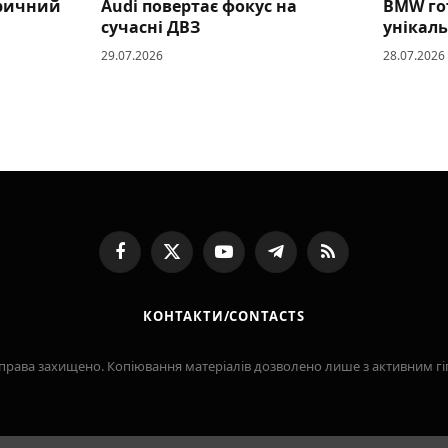
тричний
Audi повертає фокус на
BMW гот
сучасні ДВЗ
унікал
29.07.2026
28.07.2026
Facebook
X
YouTube
Telegram
RSS
(Twitter)
КОНТАКТИ/CONTACTS
Усі права захищено. Копіювання матеріалів дозволено лише з активним 