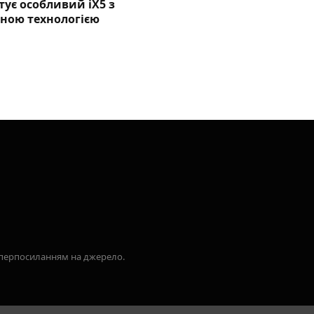
ує особливий iX5 з
ьною технологією
гіперпосиланням на джерело.