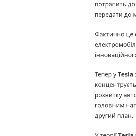
потрапить до
передати до 
Фактично це 
електромобілі
інноваційного
Тепер у
Tesla
концентруєть
розвитку авто
головним нап
другий план.
У теорії
Tesla