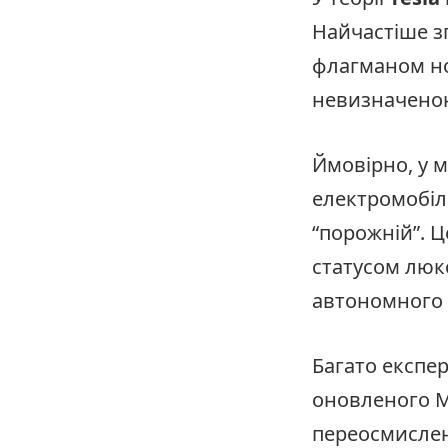
Найчастіше з
флагманом но
невизначеною 
Ймовірно, у 
електромобіль
“порожній”. Ц
статусом люкс
автономного 
Багато експер
оновленого 
переосмислен