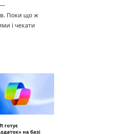
 —
ів. Поки що ж
ми і чекати
ft готує
одаток» на базі