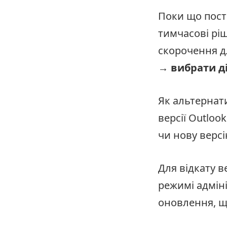
Поки що пост
тимчасові ріш
скорочення д
→ вибрати ді
Як альтернат
версії Outloo
чи нову версі
Для відкату 
режимі адмін
оновлення, щ