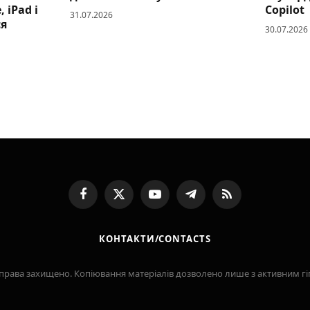
 iPad і
Copilot
31.07.2026
ся
30.07.2026
Facebook
X
YouTube
Telegram
RSS
(Twitter)
КОНТАКТИ/CONTACTS
Усі права захищено. Копіювання матеріалів дозволено лише з активним 