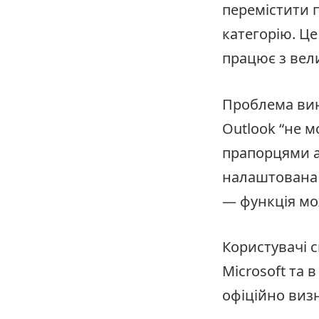
перемістити 
категорію. Ц
працює з вел
Проблема вин
Outlook “не м
прапорцями а
налаштована т
— функція мо
Користувачі с
Microsoft та 
офіційно виз