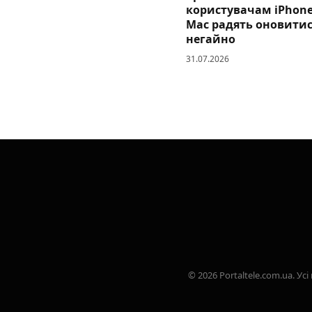
користувачам iPhone,
Mac радять оновити
негайно
31.07.2026
© 2026 Portaltele.com.ua. 