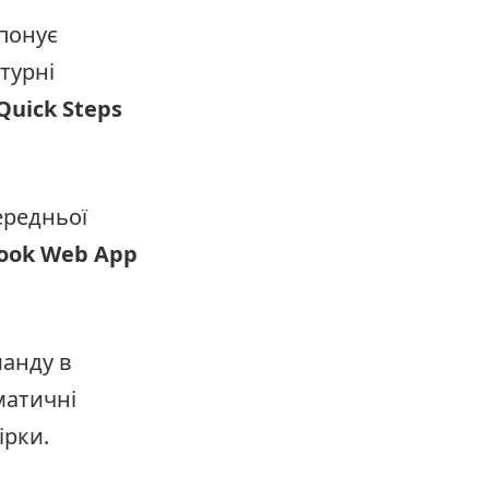
понує
турні
uick Steps
ередньої
ook Web App
манду в
матичні
ірки.