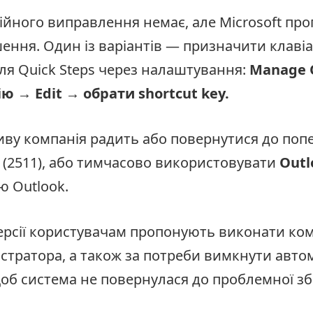
ійного виправлення немає, але Microsoft про
ення. Один із варіантів — призначити клавіа
ля Quick Steps через налаштування:
Manage Q
ю → Edit → обрати shortcut key.
иву компанія радить або повернутися до поп
k (2511), або тимчасово використовувати
Outl
ю Outlook.
версії користувачам пропонують виконати ко
істратора, а також за потреби вимкнути авто
об система не повернулася до проблемної зб