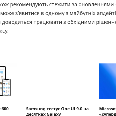
також рекомендують стежити за оновленнями
може з’явитися в одному з майбутніх апдейт
 доводиться працювати з обхідними рішення
ксу.
 600
Samsung тестує One UI 9.0 на
Microso
десятках Galaxy
«суперд