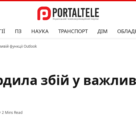
ІЇ
ПЗ
НАУКА
ТРАНСПОРТ
ДІМ
ОБЛАД
ливій функції Outlook
рдила збій у важлив
2 Mins Read