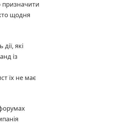
о призначити
 хто щодня
 дії, які
анд із
ст їх не має
 форумах
мпанія