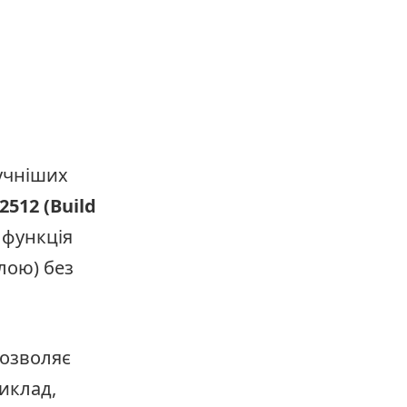
ручніших
2512 (Build
 функція
лою) без
дозволяє
иклад,