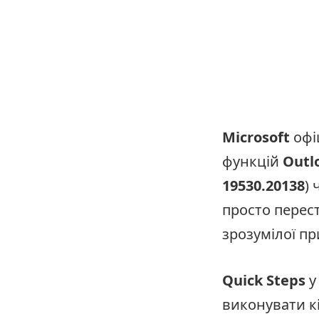
Microsoft
офі
функцій
Outl
19530.20138
)
просто перес
зрозумілої п
Quick Steps
у
виконувати к