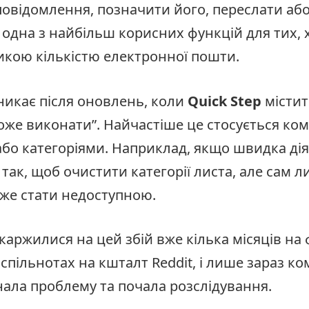
повідомлення, позначити його, переслати аб
е одна з найбільш корисних функцій для тих,
икою кількістю електронної пошти.
икає після оновлень, коли
Quick Step
містить
оже виконати”. Найчастіше це стосується ком
бо категоріями. Наприклад, якщо швидка дія
ак, щоб очистити категорії листа, але сам ли
же стати недоступною.
каржилися на цей збій вже кілька місяців на
в спільнотах на кшталт Reddit, і лише зараз ко
нала проблему та почала розслідування.