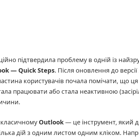
ційно підтвердила проблему в одній із найз
ook — Quick Steps
. Після оновлення до версії
 частина користувачів почала помічати, що ця
тала працювати або стала неактивною (засірі
ричини.
 класичному
Outlook
— це інструмент, який 
ілька дій з одним листом одним кліком. Напр