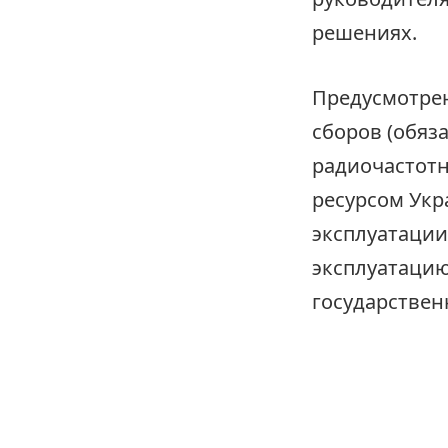
решениях.
Предусмотрен
сборов (обяз
радиочастотн
ресурсом Ук
эксплуатации
эксплуатацию
государстве