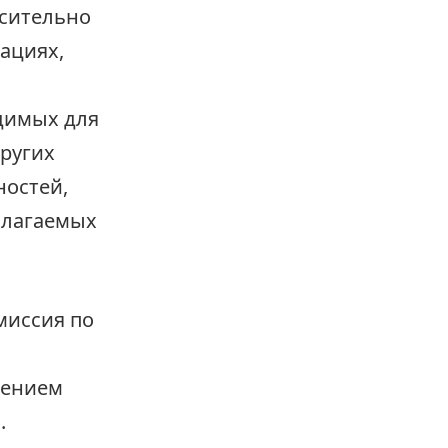
осительно
ациях,
димых для
других
ностей,
облагаемых
миссия по
шением
.