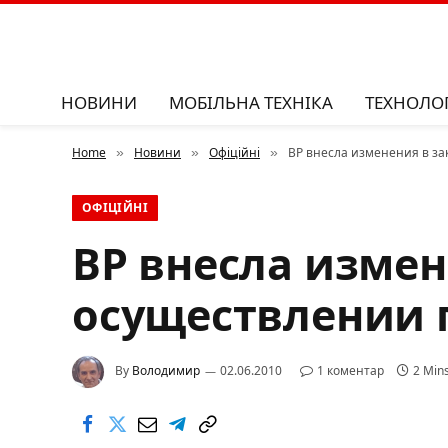
НОВИНИ
МОБІЛЬНА ТЕХНІКА
ТЕХНОЛОГ
Home
Новини
Офіційні
ВР внесла изменения в за
»
»
»
ОФІЦІЙНІ
ВР внесла измен
осуществлении г
By
Володимир
02.06.2010
1 коментар
2 Min