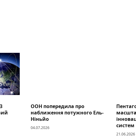
3
ООН попередила про
Пентаго
вий
наближення потужного Ель-
масшта
Ніньйо
іннова
систем
04.07.2026
21.06.2026