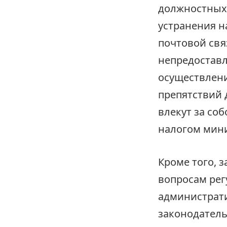
должностных 
устранения н
почтовой свя
непредостав
осуществлени
препятствий 
влекут за со
налогом мин
Кроме того, 
вопросам рег
администрат
законодатель