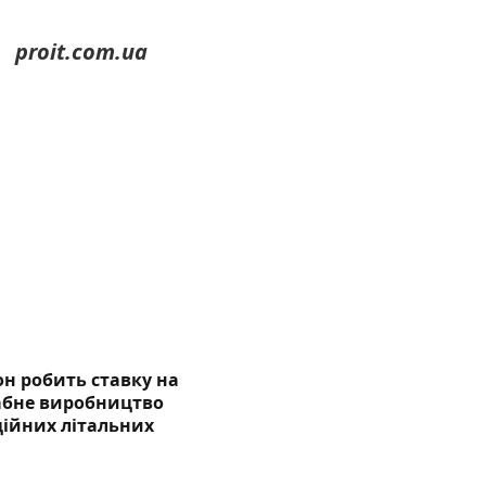
proit.com.ua
н робить ставку на
бне виробництво
ційних літальних