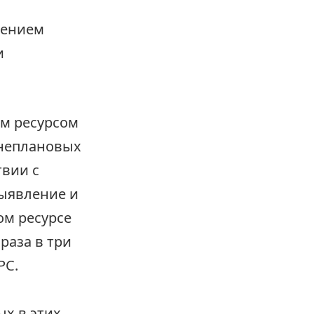
шением
и
м ресурсом
внеплановых
твии с
ыявление и
ом ресурсе
раза в три
РС.
ых в этих