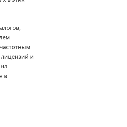
алогов,
елем
очастотным
 лицензий и
 на
я в