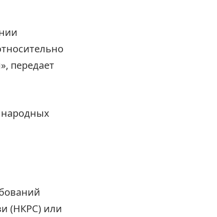
ении
относительно
», передает
0 народных
ебований
и (НКРС) или