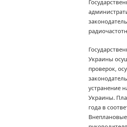
Государствен
администрат
законодатель
радиочастотн
Государствен
Украины осущ
проверок, ос
законодатель
устранение н
Украины. Пла
года в соотв
Внеплановые
руководителя