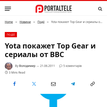
Home
Новини
Події
Yota покажет Top Gear и сериалы от BBC
»
»
»
ПОДІЇ
Yota покажет Top Gear и
сериалы от BBC
By
Володимир
21.06.2011
5 коментарів
3 Mins Read