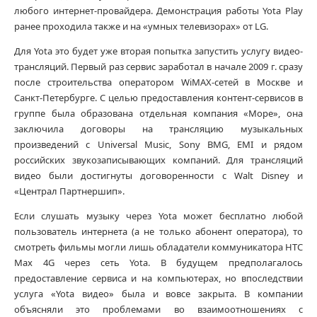
любого интернет-провайдера. Демонстрация работы Yota Play
ранее проходила также и на «умных телевизорах» от LG.
Для Yota это будет уже вторая попытка запустить услугу видео-
трансляций. Первый раз сервис заработал в начале 2009 г. сразу
после строительства оператором WiMAX-сетей в Москве и
Санкт-Петербурге. С целью предоставления контент-сервисов в
группе была образована отдельная компания «Море», она
заключила договоры на трансляцию музыкальных
произведений с Universal Music, Sony BMG, EMI и рядом
российских звукозаписывающих компаний. Для трансляций
видео были достигнуты договоренности с Walt Disney и
«Централ Партнершип».
Если слушать музыку через Yota может бесплатно любой
пользователь интернета (а не только абонент оператора), то
смотреть фильмы могли лишь обладатели коммуникатора HTC
Max 4G через сеть Yota. В будущем предполагалось
предоставление сервиса и на компьютерах, но впоследствии
услуга «Yota видео» была и вовсе закрыта. В компании
объясняли это проблемами во взаимоотношениях с