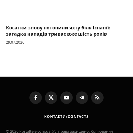
Косатки знову потопили яхту біля Іспанії:
загадка нападів триває вже шість років
29.07.2026
Facebook
X
YouTube
Telegram
RSS
(Twitter)
КОНТАКТИ/CONTACTS
© 2026 Portaltele.com.ua. Усі права захищено. Копіювання