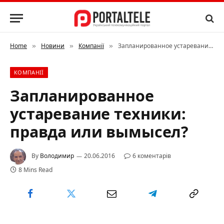
Home
Новини
Компанії
Запланированное устаревание техники: правда или вымысел?
»
»
»
КОМПАНІЇ
Запланированное
устаревание техники:
правда или вымысел?
By
Володимир
20.06.2016
6 коментарів
8 Mins Read