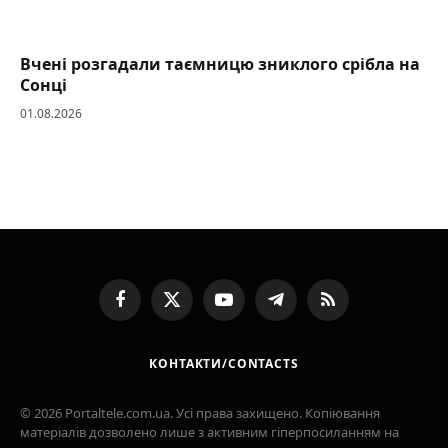
Вчені розгадали таємницю зниклого срібла на
Сонці
01.08.2026
Facebook
X
YouTube
Telegram
RSS
(Twitter)
КОНТАКТИ/CONTACTS
© 2026 Portaltele.com.ua. Усі права захищено. Копіювання
матеріалів дозволено лише з активним гіперпосиланням на