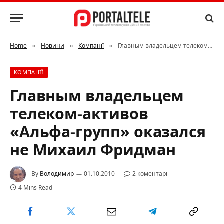
Home
Новини
Компанії
Главным владельцем телеком-активов «Альфа-групп» оказался не Михаил Фридман
»
»
»
КОМПАНІЇ
Главным владельцем
телеком-активов
«Альфа-групп» оказался
не Михаил Фридман
By
Володимир
01.10.2010
2 коментарі
4 Mins Read