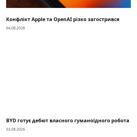
Конфлікт Apple та OpenAI різко загострився
04.08.2026
BYD готує дебют власного гуманоїдного робота
03.08.2026