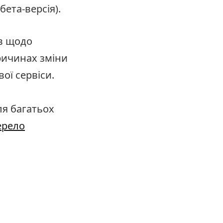
бета-версія).
в щодо
ричинах зміни
ої сервіси.
ля багатьох
ерело