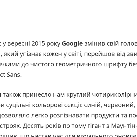
к у вересні 2015 року
Google
змінив свій голо
й, який упізнає кожен у світі, перейшов від з
ічками до чистого геометричного шрифту без
t Sans.
 також принесло нам круглий чотириколірни
и суцільні кольорові секції: синій, червоний,
дозволяло легко розпізнавати продукти та п
строях. Десять років по тому гігант з Маунтін
рішив, що настав час для візуального оновл