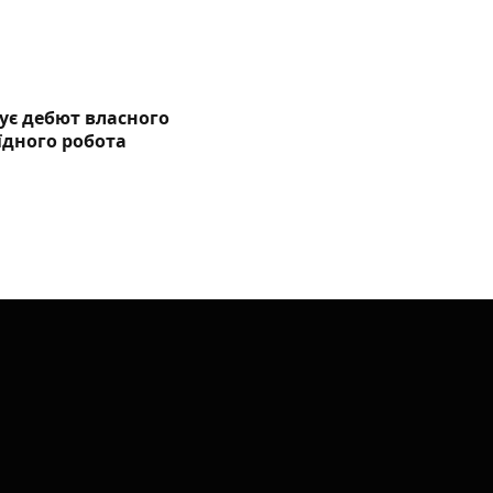
ує дебют власного
їдного робота