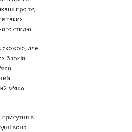
кації про те,
ля таких
ного стилю.
ь схожою, але
их блоків
’яко
оний
ий м’яко
а присутня в
одні вона