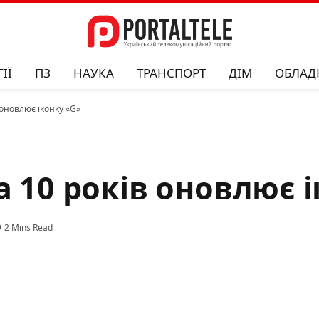
ІЇ
ПЗ
НАУКА
ТРАНСПОРТ
ДІМ
ОБЛАД
 оновлює іконку «G»
а 10 років оновлює 
2 Mins Read