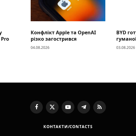
у
Конфлікт Apple та OpenAI
BYD гот
 Pro
різко загострився
гумано
04.08.2026
03.08.2026
Facebook
X
YouTube
Telegram
RSS
(Twitter)
КОНТАКТИ/CONTACTS