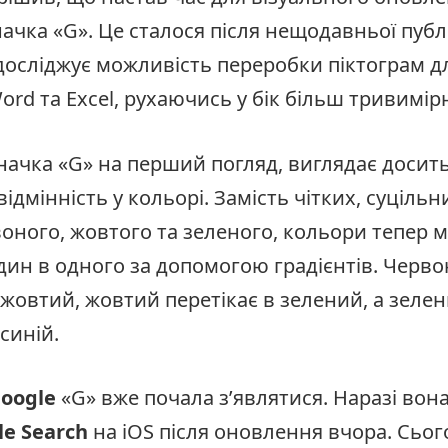
ачка «G». Це сталося після нещодавньої публі
 досліджує можливість переробки піктограм д
ord та Excel, рухаючись у бік більш тривимір
значка «G» на перший погляд, виглядає досит
ідмінність у кольорі. Замість чітких, суцільн
оного, жовтого та зеленого, кольори тепер м
дин в одного за допомогою градієнтів. Черв
жовтий, жовтий перетікає в зелений, а зелен
синій.
oogle
«G» вже почала з’являтися. Наразі вон
le Search
на iOS після оновлення вчора. Сьог