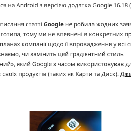
ся на Android з версією додатка Google 16.18 (
писання статті
Google
не робила жодних зая
готипа, тому ми не впевнені в конкретних п
планах компанії щодо її впровадження у всі св
знаємо, чи замінить цей градієнтний стиль
ний», який Google з часом використовував д
 своїх продуктів (таких як Карти та Диск).
Дж