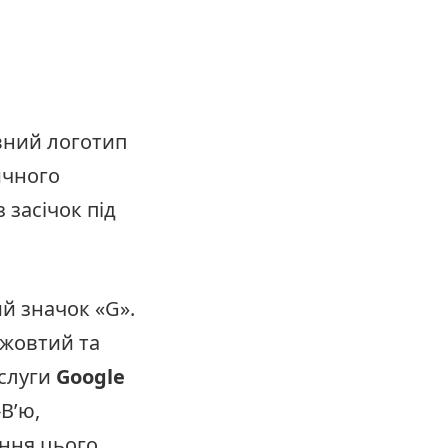
вний логотип
вичного
 засічок під
й значок «G».
 жовтий та
ослуги
Google
-В’ю,
ення цього