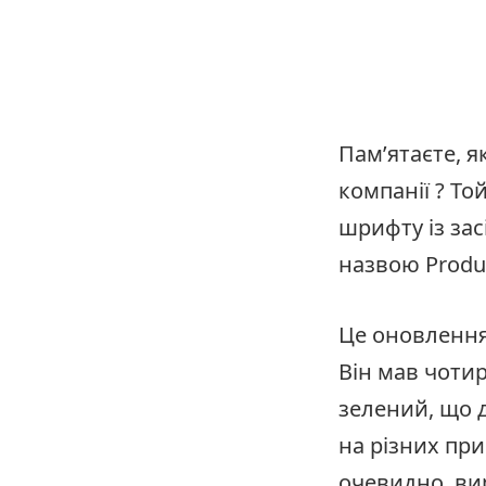
Пам’ятаєте, я
компанії ? То
шрифту із зас
назвою Produc
Це оновлення
Він мав чотир
зелений, що 
на різних при
очевидно, ви