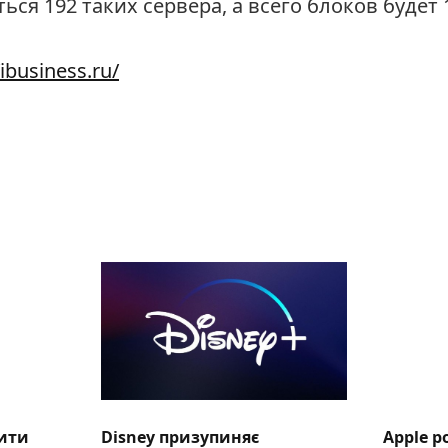
ься 192 таких сервера, а всего блоков будет 
/ibusiness.ru/
вити
Disney призупиняє
Apple р