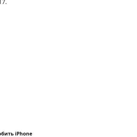
17.
обить iPhone