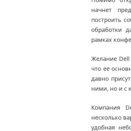
начнет пре
построить с
обработки д
рамках конфе
Желание Dell
что ее основ
давно присут
ними, но и с 
Компания D
несколько ва
удобная неб