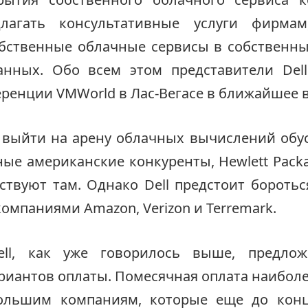
длагать консультативные услуги фирма
обственные облачные сервисы в собственны
анных. Обо всем этом представители Dell
ренции VMWorld в Лас-Вегасе в ближайшее 
 выйти на арену облачных вычислений обу
ные американские конкуренты, Hewlett Packa
ствуют там. Однако Dell предстоит боротьс
компаниями Amazon, Verizon и Terremark.
ell, как уже говорилось выше, предлож
риантов оплаты. Помесячная оплата наиболе
ольшим компаниям, которые еще до кон