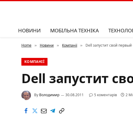
НОВИНИ
МОБІЛЬНА ТЕХНІКА
ТЕХНОЛОГ
Home
Новини
Компанії
Dell запустит свой первы
»
»
»
КОМПАНІЇ
Dell запустит с
By
Володимир
30.08.2011
5 коментарів
2 Mi