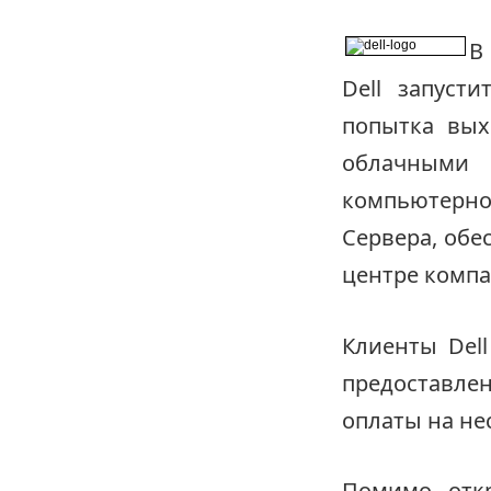
В
Dell запуст
попытка вых
облачными
компьютерной
Сервера, обе
центре компа
Клиенты Del
предоставле
оплаты на не
Помимо откр