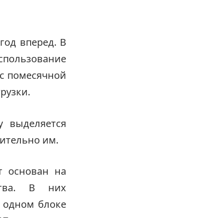
год вперед. В
спользование
 с помесячной
рузки.
у выделяется
ительно им.
т основан на
ства. В них
В одном блоке