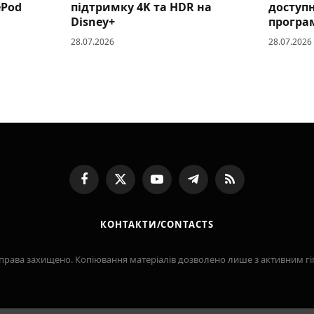
ePod
підтримку 4K та HDR на
доступ
Disney+
програ
28.07.2026
28.07.2026
Facebook
X
YouTube
Telegram
RSS
(Twitter)
КОНТАКТИ/CONTACTS
Усі права захищено. Копіювання матеріалів дозволено лише з активним 