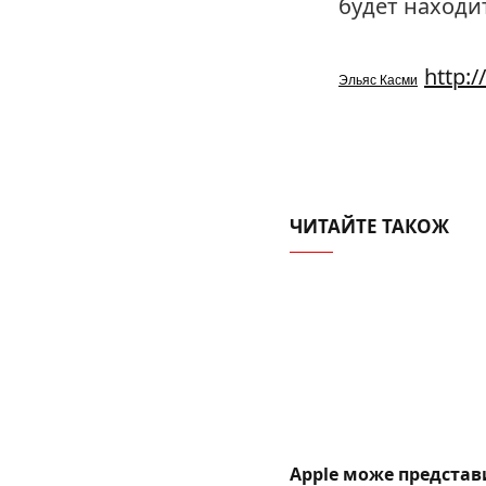
будет находит
http:/
Эльяс Касми
ЧИТАЙТЕ ТАКОЖ
Apple може предста