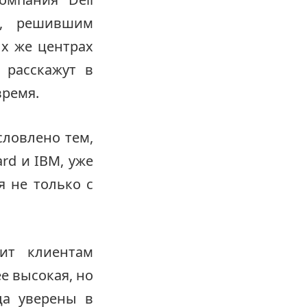
м, решившим
х же центрах
 расскажут в
время.
словлено тем,
rd и IBM, уже
я не только с
ит клиентам
е высокая, но
ца уверены в