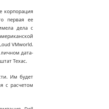
e корпорация
то первая ее
имела дела с
ериканской
Loud VMworld.
 личном дата-
штат Техас.
ти. Им будет
я с расчетом
омпания Dell