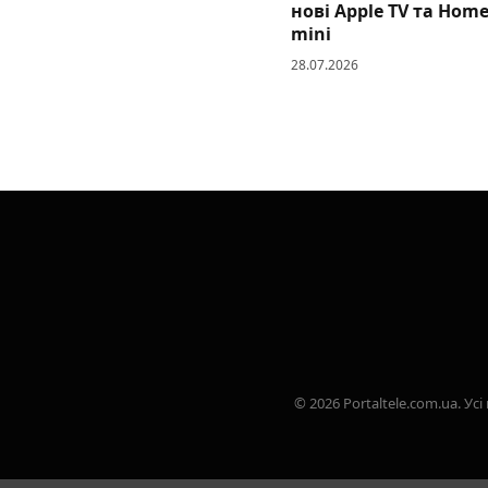
нові Apple TV та Hom
mini
28.07.2026
© 2026 Portaltele.com.ua. 