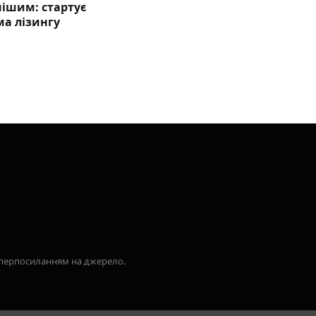
нішим: стартує
ма лізингу
гіперпосиланням на джерело.