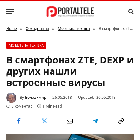
Home
Обладнання
Мобільна техніка
В смартфонах ZTE, DEXP и других нашли встроенные вирусы
»
»
»
МОБІЛЬНА ТЕХНІКА
В смартфонах ZTE, DEXP и
других нашли
встроенные вирусы
By
Володимир
26.05.2018
Updated:
26.05.2018
3 коментарі
1 Min Read