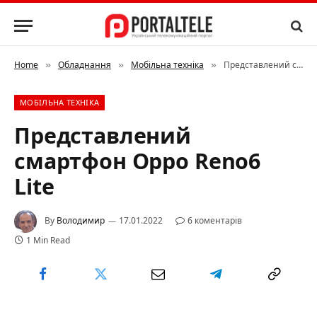
Home
Обладнання
Мобільна техніка
Представлений смартфон Oppo Reno6 Lite
»
»
»
МОБІЛЬНА ТЕХНІКА
Представлений
смартфон Oppo Reno6
Lite
By
Володимир
17.01.2022
6 коментарів
1 Min Read