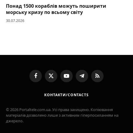
Понад 1500 кораблів можуть поширити
морську кризу по всьому світу
30.07.2026
Facebook
X
YouTube
Telegram
RSS
(Twitter)
КОНТАКТИ/CONTACTS
© 2026 Portaltele.com.ua. Усі права захищено. Копіювання
матеріалів дозволено лише з активним гіперпосиланням на
джерело.