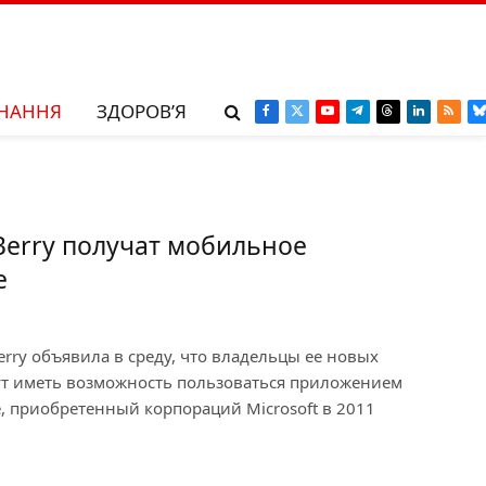
НАННЯ
ЗДОРОВ’Я
Facebook
X
YouTube
Telegram
Threads
LinkedIn
RSS
B
(Twitter)
erry получат мобильное
e
erry объявила в среду, что владельцы ее новых
ут иметь возможность пользоваться приложением
e, приобретенный корпораций Microsoft в 2011