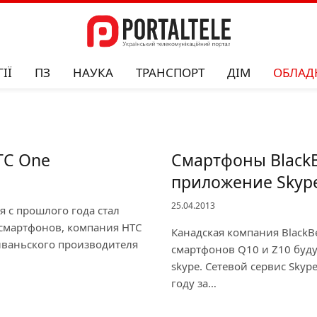
ІЇ
ПЗ
НАУКА
ТРАНСПОРТ
ДІМ
ОБЛАД
TC One
Смартфоны BlackB
приложение Skyp
25.04.2013
 с прошлого года стал
смартфонов, компания HTC
Канадская компания BlackB
йваньского производителя
смартфонов Q10 и Z10 буд
skype. Сетевой сервис Skyp
году за…