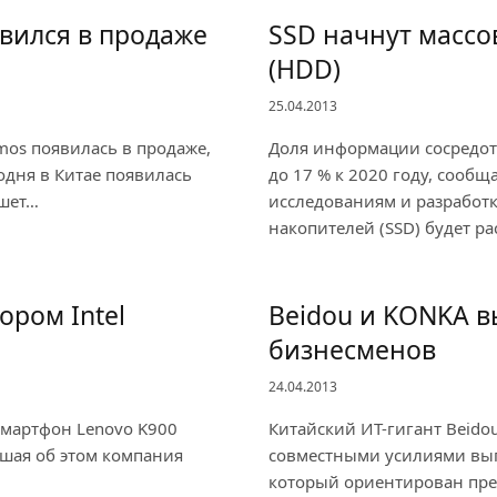
вился в продаже
SSD начнут массо
(HDD)
25.04.2013
mos появилась в продаже,
Доля информации сосредот
годня в Китае появилась
до 17 % к 2020 году, сообщ
ншет…
исследованиям и разработ
накопителей (SSD) будет ра
ором Intel
Beidou и KONKA в
бизнесменов
24.04.2013
смартфон Lenovo K900
Китайский ИТ-гигант Beid
вшая об этом компания
совместными усилиями вып
который ориентирован пре