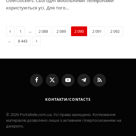
Overclockers. Сьогодні мобільними телефонами
користуються усі. Для того…
Previous
…
1
2 088
2 089
2 090
2 091
2 092
Next
…
8 443
Facebook
X
YouTube
Telegram
RSS
(Twitter)
КОНТАКТИ/CONTACTS
© 2026 Portaltele.com.ua. Усі права захищено. Копіювання
матеріалів дозволено лише з активним гіперпосиланням на
джерело.