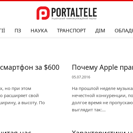
ІЇ
ПЗ
НАУКА
ТРАНСПОРТ
ДІМ
ОБЛАД
смартфон за $600
Почему Apple прав
05.07.2016
х, но при этом
На прошлой неделе музыкал
о расширяет свой
нечестной конкуренции, по
ширину, а высоту. По
долгое время не пропускают
выглядит так:…