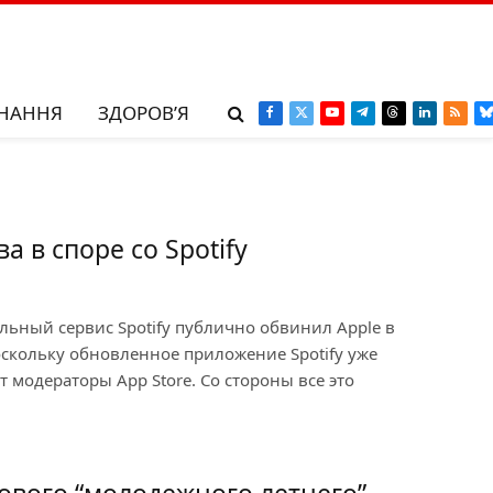
НАННЯ
ЗДОРОВ’Я
Facebook
X
YouTube
Telegram
Threads
LinkedIn
RSS
B
(Twitter)
а в споре со Spotify
ьный сервис Spotify публично обвинил Apple в
скольку обновленное приложение Spotify уже
 модераторы App Store. Со стороны все это