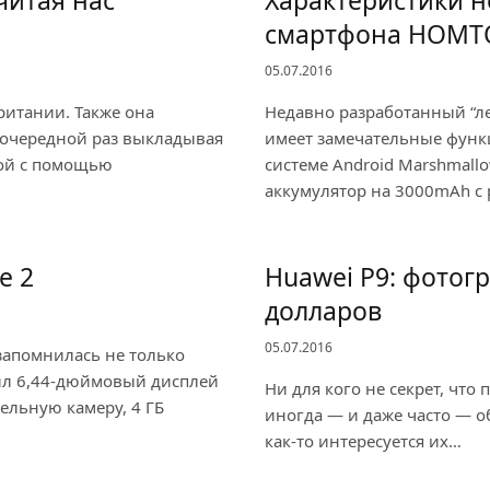
читая нас
Характеристики н
смартфона HOMT
05.07.2016
ритании. Также она
Недавно разработанный “
 очередной раз выкладывая
имеет замечательные функ
ной с помощью
системе Android Marshmall
аккумулятор на 3000mAh 
e 2
Huawei P9: фотог
долларов
05.07.2016
запомнилась не только
ил 6,44-дюймовый дисплей
Ни для кого не секрет, что
ельную камеру, 4 ГБ
иногда — и даже часто — о
как-то интересуется их…