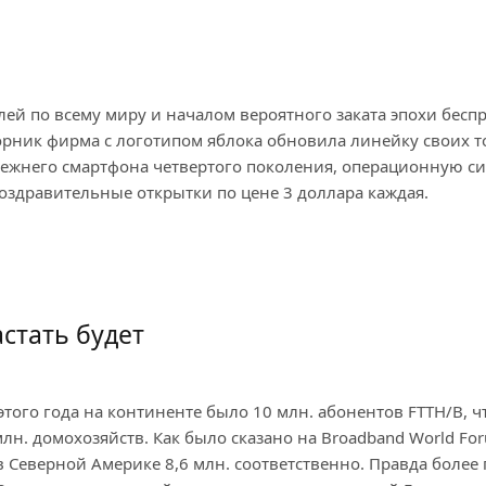
й по всему миру и началом вероятного заката эпохи бесп
торник фирма с логотипом яблока обновила линейку своих т
 прежнего смартфона четвертого поколения, операционную с
оздравительные открытки по цене 3 доллара каждая.
стать будет
этого года на континенте было 10 млн. абонентов FTTH/B, ч
млн. домохозяйств. Как было сказано на Broadband World F
 в Северной Америке 8,6 млн. соответственно. Правда боле