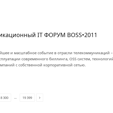
икационный IT ФОРУМ BOSS•2011
йшее и масштабное событие в отрасли телекоммуникаций – 
сплуатации современного биллинга, OSS систем, технологи
омпаний с собственной корпоративной сетью.
Next
…
18 300
19 399