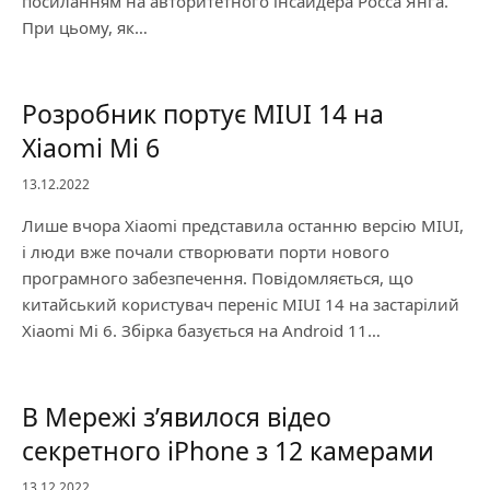
посиланням на авторитетного інсайдера Росса Янга.
При цьому, як…
Розробник портує MIUI 14 на
Xiaomi Mi 6
13.12.2022
Лише вчора Xiaomi представила останню версію MIUI,
і люди вже почали створювати порти нового
програмного забезпечення. Повідомляється, що
китайський користувач переніс MIUI 14 на застарілий
Xiaomi Mi 6. Збірка базується на Android 11…
В Мережі з’явилося відео
секретного iPhone з 12 камерами
13.12.2022