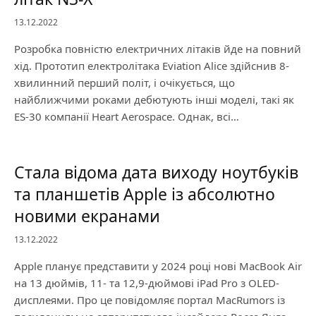
13.12.2022
Розробка повністю електричних літаків йде на повний
хід. Прототип електролітака Eviation Alice здійснив 8-
хвилинний перший політ, і очікується, що
найближчими роками дебютують інші моделі, такі як
ES-30 компанії Heart Aerospace. Однак, всі…
Стала відома дата виходу ноутбуків
та планшетів Apple із абсолютно
новими екранами
13.12.2022
Apple планує представити у 2024 році нові MacBook Air
на 13 дюймів, 11- та 12,9-дюймові iPad Pro з OLED-
дисплеями. Про це повідомляє портал MacRumors із