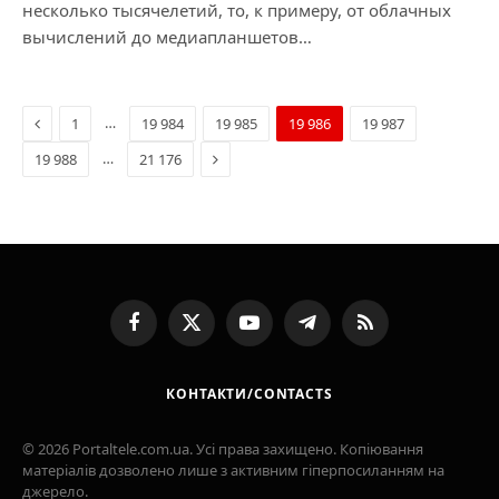
несколько тысячелетий, то, к примеру, от облачных
вычислений до медиапланшетов…
Previous
…
1
19 984
19 985
19 986
19 987
Next
…
19 988
21 176
Facebook
X
YouTube
Telegram
RSS
(Twitter)
КОНТАКТИ/CONTACTS
© 2026 Portaltele.com.ua. Усі права захищено. Копіювання
матеріалів дозволено лише з активним гіперпосиланням на
джерело.