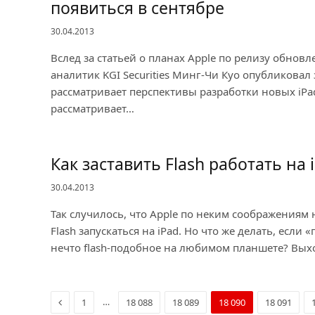
появиться в сентябре
30.04.2013
Вслед за статьей о планах Apple по релизу обнов
аналитик KGI Securities Минг-Чи Куо опубликовал 
рассматривает перспективы разработки новых iPad
рассматривает…
Как заставить Flash работать на 
30.04.2013
Так случилось, что Apple по неким соображениям
Flash запускаться на iPad. Но что же делать, если 
нечто flash-подобное на любимом планшете? Выхо
Previous
…
1
18 088
18 089
18 090
18 091