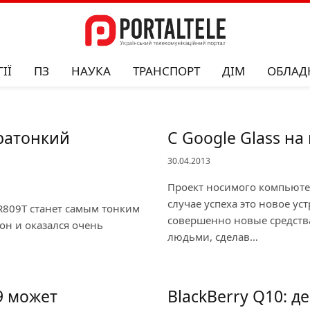
ІЇ
ПЗ
НАУКА
ТРАНСПОРТ
ДІМ
ОБЛАД
тратонкий
С Google Glass н
30.04.2013
Проект носимого компьюте
случае успеха это новое у
R809T станет самым тонким
совершенно новые средств
он и оказался очень
людьми, сделав…
9 может
BlackBerry Q10: 