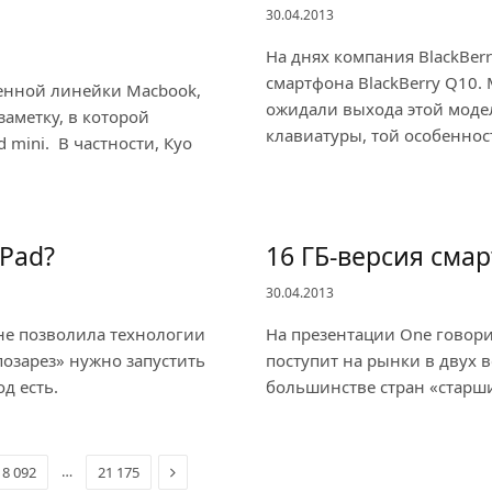
30.04.2013
На днях компания BlackBe
смартфона BlackBerry Q10.
ленной линейки Macbook,
ожидали выхода этой моде
заметку, в которой
клавиатуры, той особеннос
 mini. В частности, Куо
iPad?
16 ГБ-версия сма
30.04.2013
 не позволила технологии
На презентации One говор
«позарез» нужно запустить
поступит на рынки в двух в
д есть.
большинстве стран «старш
Next
…
18 092
21 175