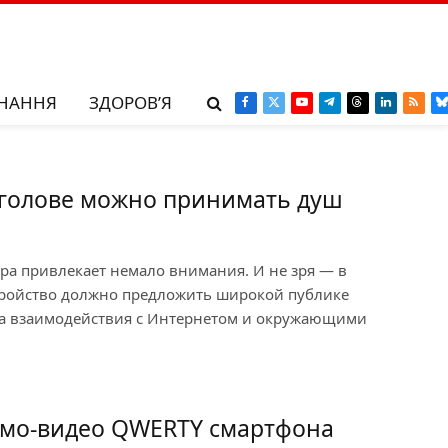
НАННЯ
ЗДОРОВ’Я
Facebook
X
YouTube
Telegram
Threads
LinkedIn
RSS
B
(Twitter)
а голове можно принимать душ
ра привлекает немало внимания. И не зря — в
стройство должно предложить широкой публике
а взаимодействия с Интернетом и окружающими
демо-видео QWERTY смартфона