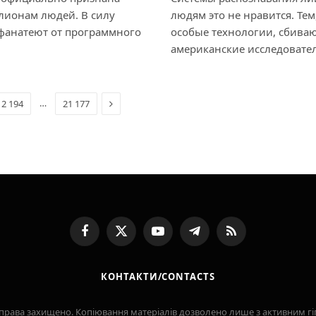
ллионам людей. В силу
людям это не нравится. Тем
фанатеют от программного
особые технологии, сбиваю
американские исследовате
Next
…
12 194
21 177
Facebook
X
YouTube
Telegram
RSS
(Twitter)
КОНТАКТИ/CONTACTS
Усі права захищено. Копіювання матеріалів дозволено лише з активним 