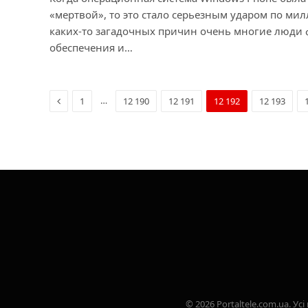
«мертвой», то это стало серьезным ударом по ми
каких-то загадочных причин очень многие люди 
обеспечения и…
Previous
…
1
12 190
12 191
12 192
12 193
© 2026 Portaltele.com.ua. 