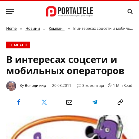
Home
Новини
Компанії
В интересах соцсети и мобильных операторов
»
»
»
КОМПАНІЇ
В интересах соцсети и
мобильных операторов
By
Володимир
20.08.2011
3 коментарі
1 Min Read